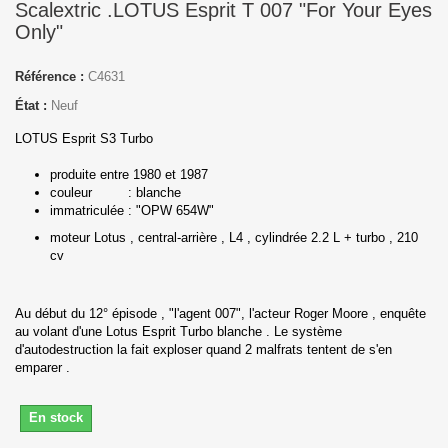
Scalextric .LOTUS Esprit T 007 "For Your Eyes
Only"
Référence :
C4631
État :
Neuf
LOTUS Esprit S3 Turbo
produite entre 1980 et 1987
couleur : blanche
immatriculée : "OPW 654W"
moteur Lotus , central-arrière , L4 , cylindrée 2.2 L + turbo , 210
cv
Au début du 12° épisode , "l'agent 007", l'acteur Roger Moore , enquête
au volant d'une Lotus Esprit Turbo blanche . Le système
d'autodestruction la fait exploser quand 2 malfrats tentent de s'en
emparer .
En stock