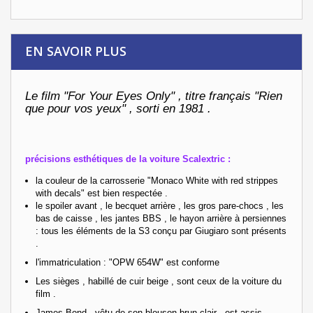
EN SAVOIR PLUS
Le film "For Your Eyes Only" , titre français "Rien
que pour vos yeux" , sorti en 1981 .
précisions esthétiques de la voiture Scalextric :
la couleur de la carrosserie "Monaco White with red strippes
with decals" est bien respectée .
le spoiler avant , le becquet arrière , les gros pare-chocs , les
bas de caisse , les jantes BBS , le hayon arrière à persiennes
: tous les éléments de la S3 conçu par Giugiaro sont présents
.
l'immatriculation : "OPW 654W" est conforme
Les sièges , habillé de cuir beige , sont ceux de la voiture du
film .
James Bond , vêtu de son blouson brun clair , est assis