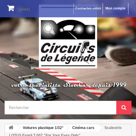
Contactez-nous
Mon compte
(vide)
Voitures plastique 1/32°
Cinéma cars
Scalextric
.LOTUS Esprit T 007 "For Your Eyes Only"