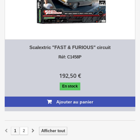
Scalextric "FAST & FURIOUS" circuit
Réf: C1458P
192,50 €
En stock
Ajouter au panier
1
2
Afficher tout