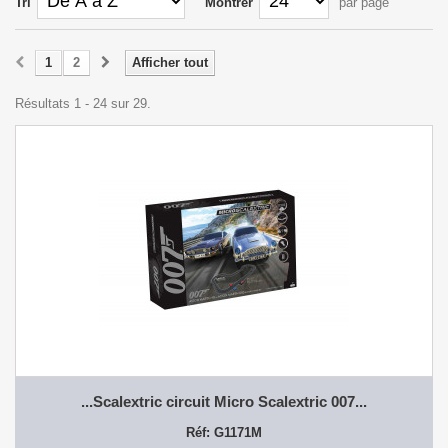
Tri
Montrer
par page
1
2
Afficher tout
Résultats 1 - 24 sur 29.
...Scalextric circuit Micro Scalextric 007...
Réf: G1171M