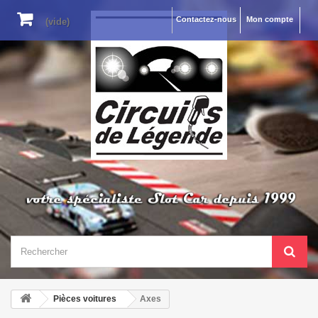
Contactez-nous
Mon compte
(vide)
Pièces voitures
Axes