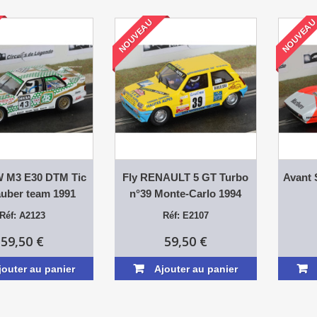
NOUVEAU
NOUVEA
 M3 E30 DTM Tic
Fly RENAULT 5 GT Turbo
Avant 
auber team 1991
n°39 Monte-Carlo 1994
Réf: A2123
Réf: E2107
59,50 €
59,50 €
jouter au panier
Ajouter au panier