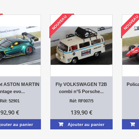
NOUVEAU
NOUVEA
lot ASTON MARTIN
Fly VOLKSWAGEN T2B
Polic
ntage evo...
combi n°5 Porsche...
Réf: 52901
Réf: RF007/5
92,90 €
139,90 €
jouter au panier
Ajouter au panier