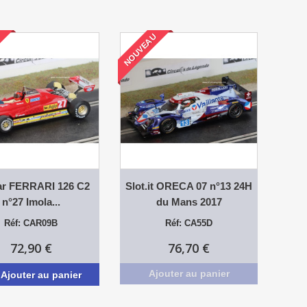
U
NOUVEAU
ar FERRARI 126 C2
Slot.it ORECA 07 n°13 24H
n°27 Imola...
du Mans 2017
Réf: CAR09B
Réf: CA55D
72,90 €
76,70 €
Ajouter au panier
Ajouter au panier