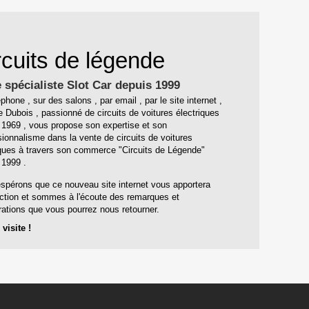
rcuits de légende
 spécialiste Slot Car depuis 1999
phone , sur des salons , par email , par le site internet ,
e Dubois , passionné de circuits de voitures électriques
 1969 , vous propose son expertise et son
sionnalisme dans la vente de circuits de voitures
iques à travers son commerce "Circuits de Légende"
 1999 .
spérons que ce nouveau site internet vous apportera
action et sommes à l'écoute des remarques et
rations que vous pourrez nous retourner.
visite !