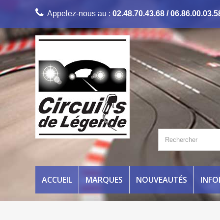
Appelez-nous au :
02.48.70.43.68 / 06.86.00.03.5
ACCUEIL
MARQUES
NOUVEAUTÉS
INF