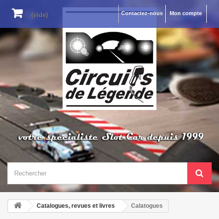
Contactez-nous
Mon compte
(vide)
Catalogues, revues et livres
Calatogues