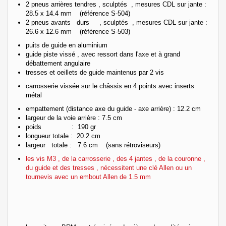
2 pneus arrières tendres , sculptés , mesures CDL sur jante :
28.5 x 14.4 mm (référence S-504)
2 pneus avants durs , sculptés , mesures CDL sur jante :
26.6 x 12.6 mm (référence S-503)
puits de guide en aluminium
guide piste vissé , avec ressort dans l'axe et à grand
débattement angulaire
tresses et oeillets de guide maintenus par 2 vis
carrosserie vissée sur le châssis en 4 points avec inserts
métal
empattement (distance axe du guide - axe arrière) : 12.2 cm
largeur de la voie arrière : 7.5 cm
poids : 190 gr
longueur totale : 20.2 cm
largeur totale : 7.6 cm (sans rétroviseurs)
les vis M3 , de la carrosserie , des 4 jantes , de la couronne ,
du guide et des tresses , nécessitent une clé Allen ou un
tournevis avec un embout Allen de 1.5 mm