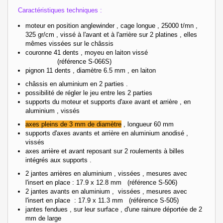
Caractéristiques techniques :
moteur en position anglewinder , cage longue , 25000 t/mn ,
325 gr/cm , vissé à l'avant et à l'arrière sur 2 platines , elles
mêmes vissées sur le châssis
couronne 41 dents , moyeu en laiton vissé
(référence S-066S)
pignon 11 dents , diamètre 6.5 mm , en laiton
châssis en aluminium en 2 parties .
possibilité de régler le jeu entre les 2 parties
supports du moteur et supports d'axe avant et arrière , en
aluminium , vissés
axes pleins de 3 mm de diamètre
, longueur 60 mm
supports d'axes avants et arrière en aluminium anodisé ,
vissés
axes arrière et avant reposant sur 2 roulements à billes
intégrés aux supports .
2 jantes arrières en aluminium , vissées , mesures avec
l'insert en place : 17.9 x 12.8 mm (référence S-506)
2 jantes avants en aluminium , vissées , mesures avec
l'insert en place : 17.9 x 11.3 mm (référence S-505)
jantes fendues , sur leur surface , d'une rainure déportée de 2
mm de large