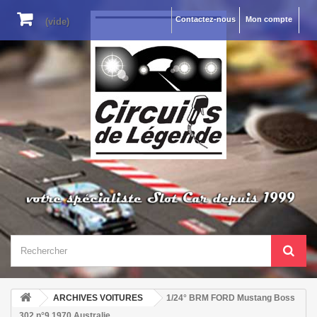
Contactez-nous
Mon compte
(vide)
ARCHIVES VOITURES
1/24° BRM FORD Mustang Boss
302 n°9 1970 Australie