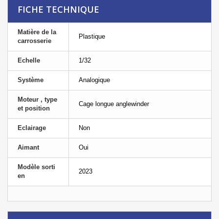
FICHE TECHNIQUE
Matière de la
Plastique
carrosserie
Echelle
1/32
Système
Analogique
Moteur , type
Cage longue anglewinder
et position
Eclairage
Non
Aimant
Oui
Modèle sorti
2023
en