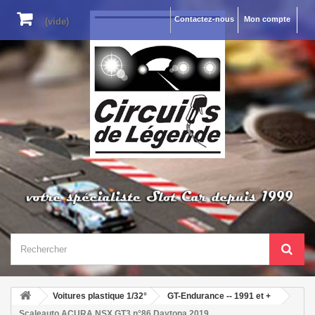
Contactez-nous
Mon compte
(vide)
Voitures plastique 1/32°
GT-Endurance -- 1991 et +
Scaleauto ACURA NSX GT3 n°86 Daytona 2019