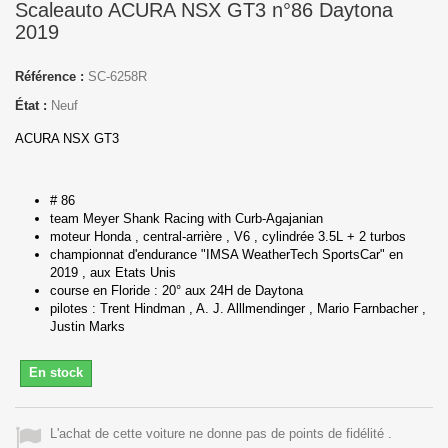
Scaleauto ACURA NSX GT3 n°86 Daytona
2019
Référence :
SC-6258R
État :
Neuf
ACURA NSX GT3
# 86
team Meyer Shank Racing with Curb-Agajanian
moteur Honda , central-arrière , V6 , cylindrée 3.5L + 2 turbos
championnat d'endurance "IMSA WeatherTech SportsCar" en
2019 , aux Etats Unis
course en Floride : 20° aux
24H de Daytona
pilotes : Trent Hindman , A. J. Alllmendinger , Mario Farnbacher ,
Justin Marks
En stock
L'achat de cette voiture ne donne pas de points de fidélité .