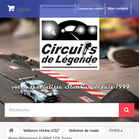
Contactez-nous
Mon compte
(vide)
Voitures résine 1/32°
Voitures de route
FAIR/Le
Mans Miniatures ALPINE GTA Turbo