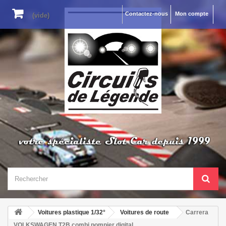
Contactez-nous
Mon compte
(vide)
Voitures plastique 1/32°
Voitures de route
Carrera
VOLKSWAGEN T2B combi pompier digital