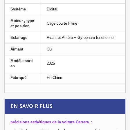
Système
Digital
Moteur , type
Cage courte Inline
et position
Eclairage
Avant et Arrière + Gyrophare fonctionnel
Aimant
Oui
Modèle sorti
2025
en
Fabriqué
En Chine
EN SAVOIR PLUS
précisions esthétiques de la voiture Carrera :