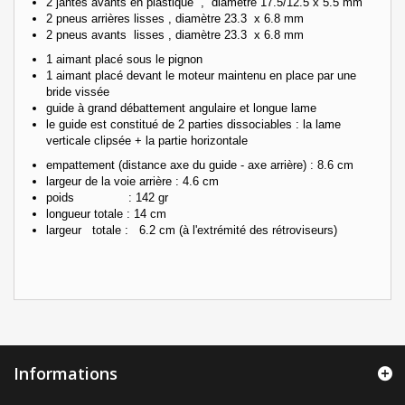
2 jantes avants en plastique , diamètre 17.5/12.5 x 5.5 mm
2 pneus arrières lisses , diamètre 23.3 x 6.8 mm
2 pneus avants lisses , diamètre 23.3 x 6.8 mm
1 aimant placé sous le pignon
1 aimant placé devant le moteur maintenu en place par une
bride vissée
guide à grand débattement angulaire et longue lame
le guide est constitué de 2 parties dissociables : la lame
verticale clipsée + la partie horizontale
empattement (distance axe du guide - axe arrière) : 8.6 cm
largeur de la voie arrière : 4.6 cm
poids : 142 gr
longueur totale : 14 cm
largeur totale : 6.2 cm (à l'extrémité des rétroviseurs)
Informations