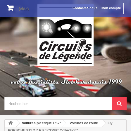
Contactez-nous
Mon compte
(vide)
Voitures plastique 1/32°
Voitures de route
Fly
PORSCHE 911 2.7 RS "ICONIC Collection"