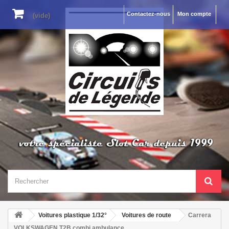
Contactez-nous
Mon compte
(vide)
Voitures plastique 1/32°
Voitures de route
Carrera
VOLKSWAGEN T2B combi ambulance