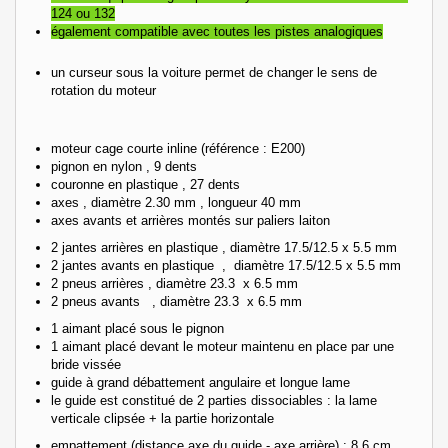
124 ou 132
également compatible avec toutes les pistes analogiques
un curseur sous la voiture permet de changer le sens de
rotation du moteur
moteur cage courte inline
(référence : E200)
pignon en nylon , 9 dents
couronne en plastique , 27 dents
axes , diamètre 2.30 mm , longueur 40 mm
axes avants et arrières montés sur paliers laiton
2 jantes arrières en plastique , diamètre 17.5/12.5 x 5.5 mm
2 jantes avants en plastique , diamètre 17.5/12.5 x 5.5 mm
2 pneus arrières , diamètre 23.3 x 6.5 mm
2 pneus avants , diamètre 23.3 x 6.5 mm
1 aimant placé sous le pignon
1 aimant placé devant le moteur maintenu en place par une
bride vissée
guide à grand débattement angulaire et longue lame
le guide est constitué de 2 parties dissociables : la lame
verticale clipsée + la partie horizontale
empattement (distance axe du guide - axe arrière) : 8.6 cm