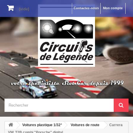
Contactez-nous
Mon compte
(vide)
Voitures plastique 1/32°
Voitures de route
Carrera
VW. T2B combi "Porsche" digital