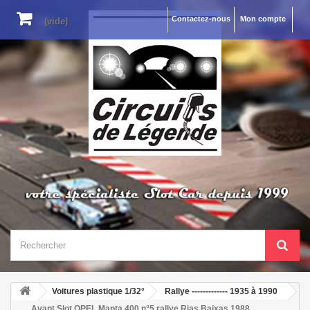
Contactez-nous
Mon compte
(vide)
Voitures plastique 1/32°
Rallye ------------- 1935 à 1990
Avant Slot OPEL Manta 400 n°5 rallye Rias Baixas 1988