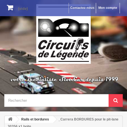
Contactez-nous
Mon compte
(vide)
Rails et bordures
_Carrera BORDURES pour le pit-lane
30356 x1 boite