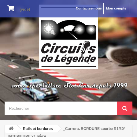
Contactez-nous
Mon compte
(vide)
Rails et bordures
_Carrera. BORDURE courbe R1/30°
INTERIEURE x1 pièce