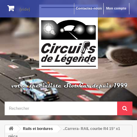
Contactez-nous
Mon compte
(vide)
Rails et bordures
..Carrera- RAIL courbe R4 15° x1
pièce