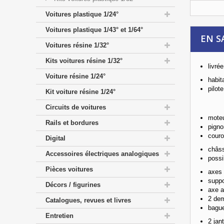
Voitures plastique 1/24°
Voitures plastique 1/43° et 1/64°
EN S
Voitures résine 1/32°
Kits voitures résine 1/32°
livrée
Voiture résine 1/24°
habita
pilot
Kit voiture résine 1/24°
Circuits de voitures
moteu
Rails et bordures
pigno
couro
Digital
châss
Accessoires électriques analogiques
possib
Pièces voitures
axes 
suppo
Décors / figurines
axe a
2 dem
Catalogues, revues et livres
bague
Entretien
2 jan