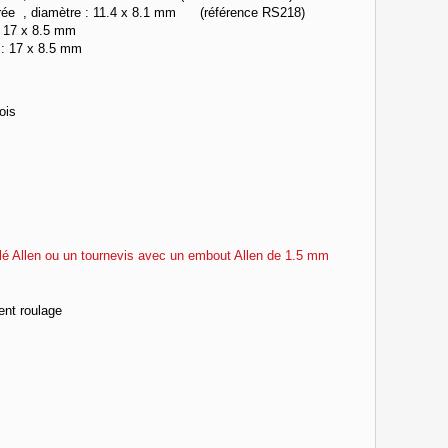
centrée , diamètre : 11.4 x 8.1 mm (référence RS218)
: 17 x 8.5 mm
ètre : 17 x 8.5 mm
ois
clé Allen ou un tournevis avec un embout Allen de 1.5 mm
ent roulage