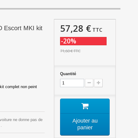
57,28 €
 Escort MKI kit
TTC
-20%
71,60 €
TTC
Quantité
 kit complet non peint
 voiture ne donne pas de
Ajouter au
 .
panier