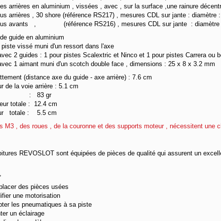
tes arrières en aluminium , vissées , avec , sur la surface ,une rainure dé
us arrières , 30 shore (référence RS217) , mesures CDL sur jante : diamètre 
eus avants , (référence RS216) , mesures CDL sur jante : diam
 de guide en aluminium
 piste vissé muni d'un ressort dans l'axe
 avec 2 guides : 1 pour pistes Scalextric et Ninco et 1 pour pistes Carrera ou b
 avec 1 aimant muni d'un scotch double face , dimensions : 25 x 8 x 3.2 mm
tement (distance axe du guide - axe arrière) : 7.6 cm
ur de la voie arrière : 5.1 cm
ds : 83 gr
eur totale : 12.4 cm
ur totale : 5.5 cm
is M3 , des roues , de la couronne et des supports moteur , nécessitent une 
oitures REVOSLOT sont équipées de pièces de qualité qui assurent un excell
,
placer des pièces usées
ifier une motorisation
pter les pneumatiques à sa piste
ter un éclairage