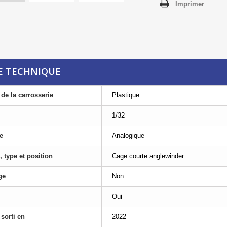
Imprimer
E TECHNIQUE
 de la carrosserie
Plastique
1/32
e
Analogique
, type et position
Cage courte anglewinder
ge
Non
Oui
sorti en
2022