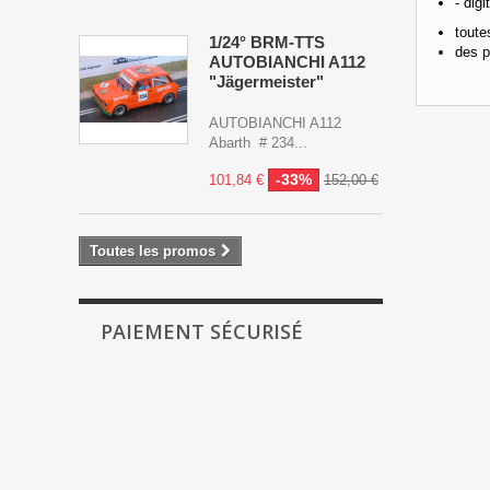
- digi
toute
1/24° BRM-TTS
des p
AUTOBIANCHI A112
"Jägermeister"
AUTOBIANCHI A112
Abarth # 234...
-33%
101,84 €
152,00 €
Toutes les promos
PAIEMENT SÉCURISÉ