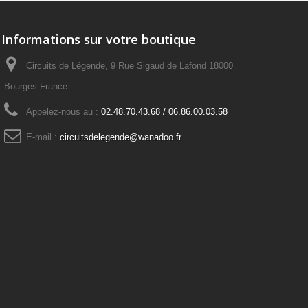
Informations sur votre boutique
Circuits de Légende, 9 Rue Sigaud de Lafond 18000
Bourges France
Appelez-nous au :
02.48.70.43.68 / 06.86.00.03.58
E-mail :
circuitsdelegende@wanadoo.fr