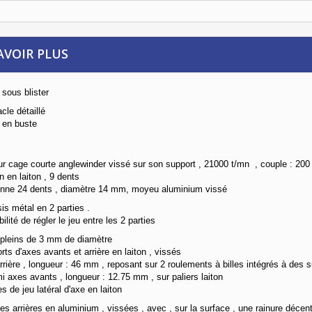
AVOIR PLUS
 sous blister
cle détaillé
e en buste
r cage courte anglewinder vissé sur son support , 21000 t/mn , couple : 200
n en laiton , 9 dents
nne 24 dents , diamètre 14 mm, moyeu aluminium vissé
is métal en 2 parties .
ilité de régler le jeu entre les 2 parties
pleins de 3 mm
de diamètre
rts d'axes avants et arrière en laiton , vissés
rrière , longueur : 46 mm , reposant sur 2 roulements à billes intégrés à des s
i axes avants , longueur : 12.75 mm , sur paliers laiton
s de jeu latéral d'axe en laiton
tes arrières en aluminium , vissées , avec , sur la surface , une rainure déce