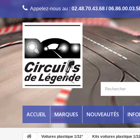
Appelez-nous au :
02.48.70.43.68 / 06.86.00.03.5
ACCUEIL
MARQUES
NOUVEAUTÉS
INF
Voitures plastique 1/32°
Kits voitures plastique 1/3