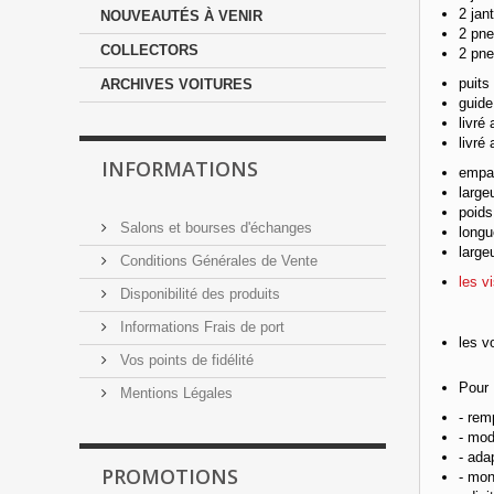
2 jan
NOUVEAUTÉS À VENIR
2 pne
COLLECTORS
2 pn
puits
ARCHIVES VOITURES
guide
livré
livré
INFORMATIONS
empat
large
poi
Salons et bourses d'échanges
longu
large
Conditions Générales de Vente
les v
Disponibilité des produits
Informations Frais de port
les v
Vos points de fidélité
Pour 
Mentions Légales
- rem
- mod
- ada
PROMOTIONS
- mon