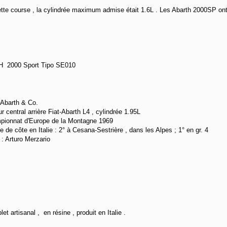
tte course , la cylindrée maximum admise était 1.6L . Les Abarth 2000SP ont
 2000 Sport Tipo SE010
348
Abarth & Co.
r central arrière Fiat-Abarth L4 , cylindrée 1.95L
ionnat d'Europe de la Montagne 1969
e de côte en Italie : 2° à Cesana-Sestrière , dans les Alpes ; 1° en gr. 4
e : Arturo Merzario
let artisanal , en résine , produit en Italie .