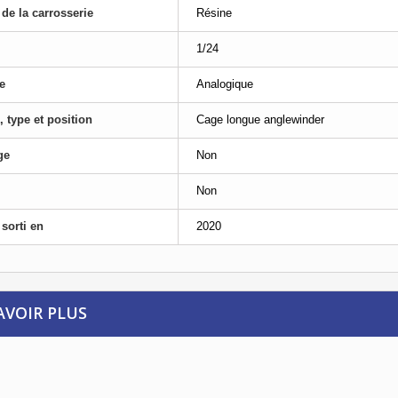
 de la carrosserie
Résine
1/24
e
Analogique
, type et position
Cage longue anglewinder
ge
Non
Non
sorti en
2020
AVOIR PLUS