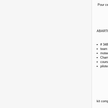
Pour ce
ABARTH
# 
team 
moteu
Champ
cours
pilot
kit comp