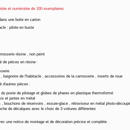
mitée et numérotée de 100 exemplaires
 dans une boite en carton
acle : pilote en buste
:
arrosserie résine , non peint
 de pièces en résine :
sserie
e , baignoire de l'habitacle , accessoires de la carrosserie , inserts de roue
 d'autres pièces :
s du poste de pilotage et globes de phares en plastique thermoformé
is et jantes en métal
es , bouchons de réservoirs , essuie-glace , rétroviseur en métal photo-découp
nche de décalques avec le choix de 3 voitures différentes
vec une notice de montage et de décoration précise et complète .