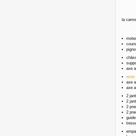
la carro
moteu
couro
pigno
châss
suppo
axe a
axes 
axe a
axe a
2 jan
2 j
2 pne
2 pn
guide
tress
empat