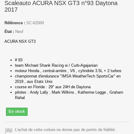
Scaleauto ACURA NSX GT3 n°93 Daytona
2017
Référence :
SC-6256R
État :
Neuf
ACURA NSX GT3
# 93
team Michael Shank Racing w / Curb-Agajanian
moteur Honda , central-arrière , V6 , cylindrée 3.5L + 2 turbos
championnat d'endurance "IMSA WeatherTech SportsCar" en
2019 , aux Etats Unis
course en Floride : 29° aux
24H de Daytona
pilotes : Andy Lally , Mark Wilkins , Katherine Legge , Graham
Rahal
En stock
L'achat de cette voiture ne donne pas de points de fidélité .