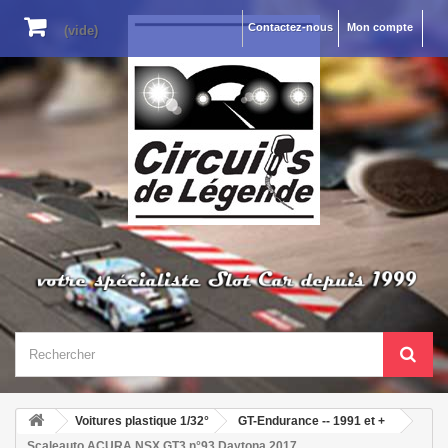
Contactez-nous
Mon compte
(vide)
Voitures plastique 1/32°
GT-Endurance -- 1991 et +
Scaleauto ACURA NSX GT3 n°93 Daytona 2017