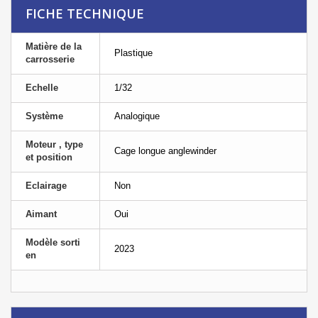
FICHE TECHNIQUE
Matière de la
Plastique
carrosserie
Echelle
1/32
Système
Analogique
Moteur , type
Cage longue anglewinder
et position
Eclairage
Non
Aimant
Oui
Modèle sorti
2023
en