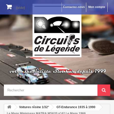
Contactez-nous
Mon compte
(vide)
Voitures résine 1/32°
GT-Endurance 1935 à 1990
Le Mans Miniatures MATRA MS620 n°42 Le Mans 1966