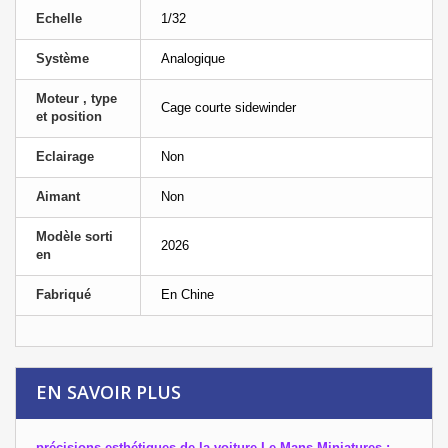
Echelle
1/32
Système
Analogique
Moteur , type
Cage courte sidewinder
et position
Eclairage
Non
Aimant
Non
Modèle sorti
2026
en
Fabriqué
En Chine
EN SAVOIR PLUS
précisions esthétiques de la voiture Le Mans Miniatures :