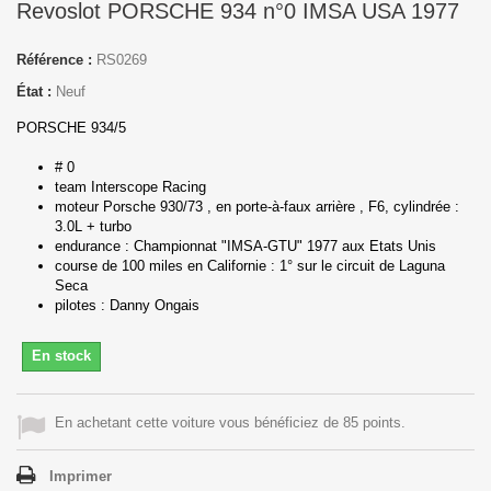
Revoslot PORSCHE 934 n°0 IMSA USA 1977
Référence :
RS0269
État :
Neuf
PORSCHE 934/5
# 0
team Interscope Racing
moteur Porsche 930/73 , en porte-à-faux arrière , F6, cylindrée :
3.0L + turbo
endurance : Championnat "IMSA-GTU" 1977 aux Etats Unis
course de 100 miles en Californie : 1° sur le circuit de Laguna
Seca
pilotes : Danny Ongais
En stock
En achetant cette voiture vous bénéficiez de 85 points.
Imprimer