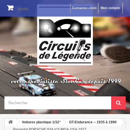
Contactez-nous
Mon compte
(vide)
Voitures plastique 1/32°
GT-Endurance -- 1935 à 1990
Revoslot PORSCHE 934 n°0 IMSA USA 1977