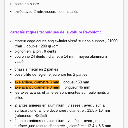
pilote en buste
livrée avec 2 rétroviseurs non installés
caractéristiques techniques de la voiture Revoslot :
moteur cage courte anglewinder vissé sur son support , 21000
t/mn , couple : 200 gr /cm
pignon en laiton , 9 dents
couronne 24 dents , diamètre 14 mm, moyeu aluminium
vissé
châssis métal en 2 parties .
possibilité de régler le jeu entre les 2 parties
axe arrière, diamètre 3 mm
, longueur 50 mm
axe avant , diamètre 3 mm
, longueur 46 mm
les axes avants et arrières sont montés sur roulements à
billes
2 jantes arrières en aluminium , vissées , avec , sur la
surface , une rainure décentrée , diamètre : 13.5 x 10 mm
(référence : RS253)
2 jantes arrières en aluminium , vissées , avec , sur la
surface ,une rainure décentrée , diamètre : 12.4 x 8.6 mm