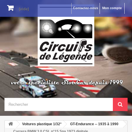
Contactez-nous
Mon compte
(vide)
Voitures plastique 1/32°
GT-Endurance -- 1935 à 1990
Carrera BMW 3.0 CSL n°15 Spa 1973 digitale