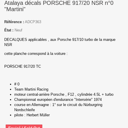
Atalaya décals PORSCHE 917/20 NSR n°0
"Martini"
Référence :
ADCP363
État :
Neuf
DECALQUES applicables , aux Porsche 917/10 turbo de la marque
NSR
cette planche correspond à la voiture :
PORSCHE 917/20 TC
# 0
Team Martini Racing
moteur central-arrière Porsche , F12 , cylindrée 4.5L + turbo
Championnat européen d'endurance "Intersérie" 1974
course en Allemagne : 1° sur
le circuit du Nürburgring
Nordschleife
pilote : Herbert Müller