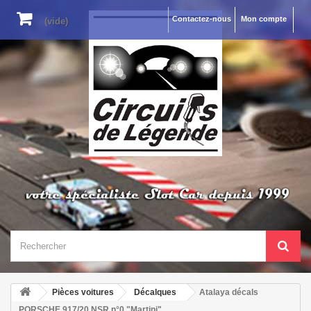
Contactez-nous
Mon compte
(vide)
Pièces voitures
Décalques
Atalaya décals
PORSCHE 917/20 NSR n°0 "Martini"