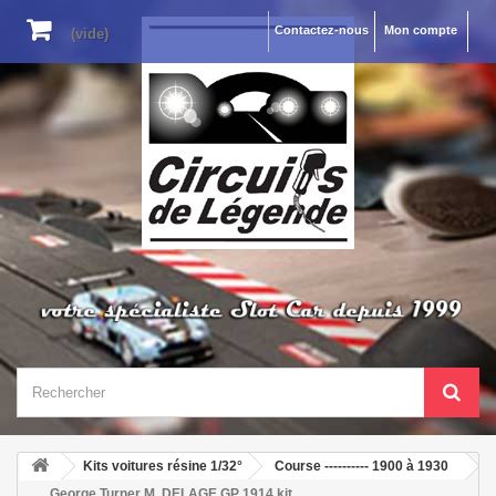
Contactez-nous
Mon compte
(vide)
Kits voitures résine 1/32°
Course ---------- 1900 à 1930
George Turner M. DELAGE GP 1914 kit