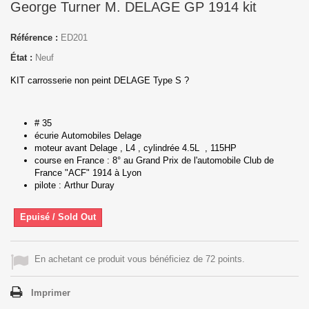
George Turner M. DELAGE GP 1914 kit
Référence :
ED201
État :
Neuf
KIT carrosserie non peint DELAGE Type S ?
# 35
écurie Automobiles Delage
moteur avant Delage , L4 , cylindrée 4.5L , 115HP
course en France : 8° au Grand Prix de l'automobile Club de
France "ACF" 1914 à Lyon
pilote : Arthur Duray
Epuisé / Sold Out
En achetant ce produit vous bénéficiez de 72 points.
Imprimer