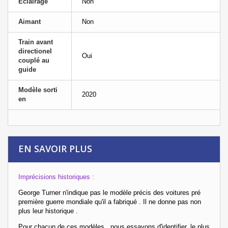
Eclairage
Non
Aimant
Non
Train avant
directionel
Oui
couplé au
guide
Modèle sorti
2020
en
EN SAVOIR PLUS
Imprécisions historiques :
George Turner n'indique pas le modèle précis des voitures pré
première guerre mondiale qu'il a fabriqué . Il ne donne pas non
plus leur historique .
Pour chacun de ces modèles , nous essayons d'identifier, le plus