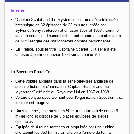
la série
"Captain Scalet and the Mysterons" est une série télévisée
britannique
en 32 épisodes de 25 minutes, créée par
Sylvia
et Gerry Anderson
et diffusée 1967
et 1968
. Comme
dans la série les "Thunderbirds" , cette série a la particularité
de n'utiliser que des marionnettes comme personnages .
En France
, sous le titre "Capitaine Scarlet"
, l
a série a été
diffusée à partir de janvier 1993 sur la chaine M6 .
La Spectrum Patrol Car
Cette voiture apparait dans la série télévisée anglaise de
science-fiction et d'animation "Captain Scarlet and the
Mysterons" diffusée au Royaume-Uni en 1967 et 1968 .
Voiture conçue spécialement pour l'organisation Spectrum , sa
couleur est rouge vif .
Dans la série , elle mesure 5.50 m (un autre article donne 6
m) de long et dispose de 5 places équipées de sièges
éjectables .
Equipée de 4 roues motrices et propulsée par une turbine ,
elle atteint les 350 km/h . Un aileron à l'arrière du toit la