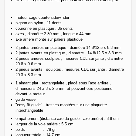
moteur cage courte sidewinder
pignon en nylon , 11 dents
couronne en plastique , 36 dents
axes , diamètre 2.30 mm , longueur 44 mm
axe arrière monté sur paliers plastique
2 jantes arrières en plastique , diamètre 14.8/12.5 x 8.3 mm
2 jantes avants en plastique , diamètre 14.8/12.5 x 8.3 mm
2 pneus arrières sculptés ,
mesures CDL sur jante ,
diamètre
20.8 x 9.6 mm
2 pneus avants sculptés ,
mesures CDL sur jante
, diamètre
20.3 x 8.3 mm
1 aimant plat , rectangulaire , placé sous l'axe arrière ,
dimensions 24 x 8 x 2.5 mm
et pouvant être positionné
devant le moteur
guide vissé
"easy fit guide" : tresses montées sur une plaquette
interchangeable
empattement (distance axe du guide - axe arrière) : 8.8 cm
largeur de la voie arrière : 5.5 cm
poids : 78 gr
longueur totale : 14.7 cm