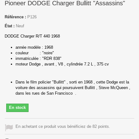
Pioneer DODGE Charger Bullitt "Assassins"
Référence :
P126
État :
Neuf
DODGE Charger R/T 440 1968
année modèle : 1968
couleur : "noire"
immatriculée : "RDR 838"
moteur Dodge , avant , V8 , cylindrée 7.2 L , 375 cv
Dans le film policier "Bullitt" , sorti en 1968 , cette Dodge est la
voiture des assassins qui poursuivent Bullitt , Steve McQueen ,
dans les rues de San Francisco .
En stock
En achetant ce produit vous bénéficiez de 82 points.