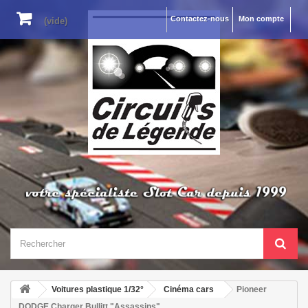
Contactez-nous
Mon compte
(vide)
Voitures plastique 1/32°
Cinéma cars
Pioneer
DODGE Charger Bullitt "Assassins"