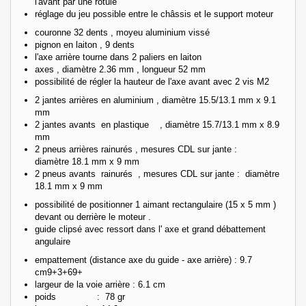
l'avant par une rotule
réglage du jeu possible entre le châssis et le support moteur
couronne 32 dents , moyeu aluminium vissé
pignon en laiton , 9 dents
l'axe arrière tourne dans 2 paliers en laiton
axes , diamètre 2.36 mm , longueur 52 mm
possibilité de régler la hauteur de l'axe avant avec 2 vis M2
2 jantes arrières en aluminium , diamètre 15.5/13.1 mm x 9.1
mm
2 jantes avants en plastique , diamètre 15.7/13.1 mm x 8.9
mm
2 pneus arrières rainurés , mesures CDL sur jante :
diamètre 18.1 mm x 9 mm
2 pneus avants rainurés , mesures CDL sur jante : diamètre
18.1
mm x 9 mm
possibilité de positionner 1 aimant rectangulaire (15 x 5 mm )
devant ou derrière le moteur .
guide clipsé avec ressort dans l' axe et grand débattement
angulaire
empattement (distance axe du guide - axe arrière) : 9.7
cm9+3+69+
largeur de la voie arrière : 6.1 cm
poids : 78 gr