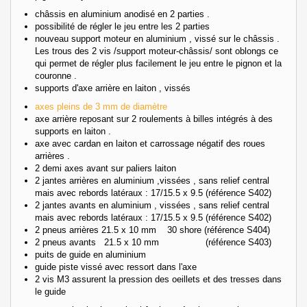
châssis en aluminium anodisé en 2 parties .
possibilité de régler le jeu entre les 2 parties
nouveau support moteur en aluminium , vissé sur le châssis .
Les trous des 2 vis /support moteur-châssis/ sont oblongs ce
qui permet de régler plus facilement le jeu entre le pignon et la
couronne .
supports d'axe arrière en laiton , vissés
axes pleins de 3 mm de diamètre
axe arrière reposant sur 2 roulements à billes intégrés à des
supports en laiton .
axe avec cardan en laiton et carrossage négatif des roues
arrières .
2 demi axes avant sur paliers laiton
2 jantes arrières en aluminium ,vissées , sans relief central
mais avec rebords latéraux : 17/15.5 x 9.5
(référence S402)
2 jantes avants en aluminium , vissées ,
sans relief central
mais avec rebords latéraux : 17/15.5 x 9.5
(référence S402)
2 pneus arrières 21.5 x 10 mm 30 shore (référence S404)
2 pneus avants 21.5 x 10 mm (référence S403)
puits de guide en aluminium
guide piste vissé avec ressort dans l'axe
2 vis M3 assurent la pression des oeillets et des tresses dans
le guide