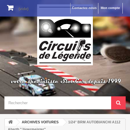
Contactez-nous
Mon compte
(vide)
ARCHIVES VOITURES
1/24° BRM AUTOBIANCHI A112
Abarth "Jägermeister"