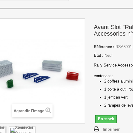
Avant Slot "Ral
Accessories n°
Référence :
RSA3001
État :
Neuf
Rally Service Accesso
contenant :
2 coffres alumin
1 boite à outil r
1 jerrican vert
2 rampes de lev
Agrandir l'image
En stock
Imprimer