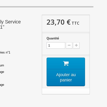
23,70 €
ly Service
TTC
1"
Quantité
ries n°1
ium
ouge
Ajouter au
panier
age