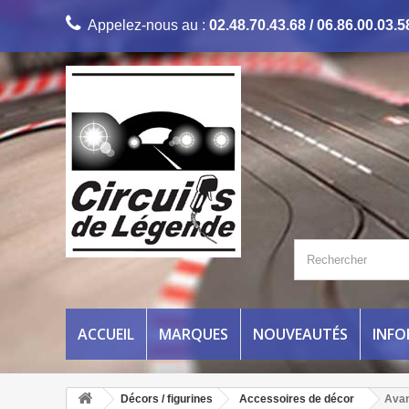
Appelez-nous au :
02.48.70.43.68 / 06.86.00.03.5
ACCUEIL
MARQUES
NOUVEAUTÉS
INF
Décors / figurines
Accessoires de décor
Avan