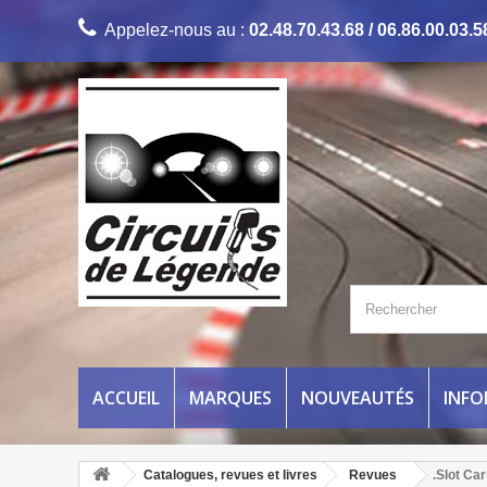
Appelez-nous au :
02.48.70.43.68 / 06.86.00.03.5
ACCUEIL
MARQUES
NOUVEAUTÉS
INF
Catalogues, revues et livres
Revues
.Slot Ca