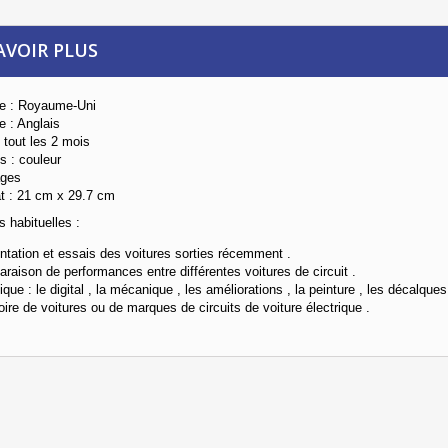
AVOIR PLUS
ne : Royaume-Uni
e : Anglais
t tout les 2 mois
s : couleur
ages
t : 21 cm x 29.7 cm
s habituelles :
ntation et essais des voitures sorties récemment .
raison de performances entre différentes voitures de circuit .
ique : le digital , la mécanique , les améliorations , la peinture , les décalques 
stoire de voitures ou de marques de circuits de voiture électrique .