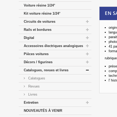
Voiture résine 1/24°
EN S
Kit voiture résine 1/24°
Circuits de voitures
origi
Rails et bordures
langu
parai
Digital
photo
Accessoires électriques analogiques
41 p
forma
Pièces voitures
rubrique
Décors / figurines
prése
Catalogues, revues et livres
compa
techn
Calatogues
l' hi
Revues
Livres
Entretien
NOUVEAUTÉS À VENIR