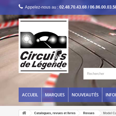
Appelez-nous au :
02.48.70.43.68 / 06.86.00.03.5
ACCUEIL
MARQUES
NOUVEAUTÉS
INF
Catalogues, revues et livres
Revues
Model Ca