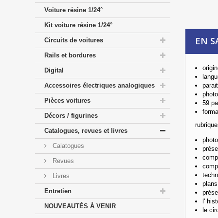
Voiture résine 1/24°
Kit voiture résine 1/24°
EN S
Circuits de voitures
Rails et bordures
origi
Digital
langu
Accessoires électriques analogiques
parai
photo
Pièces voitures
59 p
forma
Décors / figurines
rubrique
Catalogues, revues et livres
photo
Calatogues
prése
compa
Revues
compa
techn
Livres
plans
Entretien
prése
l' hi
NOUVEAUTÉS À VENIR
le cir