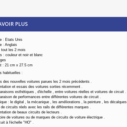
AVOIR PLUS
ne : Etats Unis
e : Anglais
t tout les 2 mois
s : couleur et noir et blanc
ages
t : 21 cm x 27.5 cm
s habituelles :
s des nouvelles voitures parues les 2 mois précédents .
ntation et essais des voitures sorties récemment .
raisons esthétiques , d'échelle , entre voitures réelles et voitures de circuit .
raison de performances entre différentes voitures de circuit .
ique : le digital , la mécanique , les améliorations , la peinture , les décalques 
 de circuits réels avec les rails de différentes marques .
ntation de beaux circuits de lecteurs .
stoire de voitures ou de marques de circuits de voiture électrique .
cuit à l'échelle "HO" .