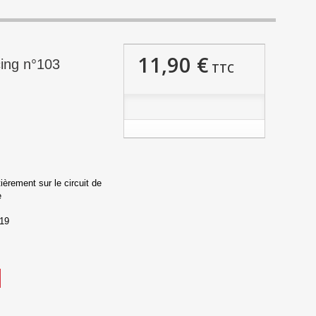
11,90 €
ing n°103
TTC
ièrement sur le circuit de
ue
019